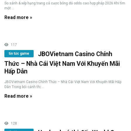
So sánh & xếp hạng trang cá cược bóng đá odds cao hợp pháp 2026 Khi tìm
một ...
Read more »
117
JBOVietnam Casino Chính
tin tức game
Thức – Nhà Cái Việt Nam Với Khuyến Mãi
Hấp Dẫn
JBOVietnam Casino Chính Thức – Nhà Cái Việt Nam Với Khuyến Mãi Hấp
Dẫn Trong bối cảnh thị ...
Read more »
128