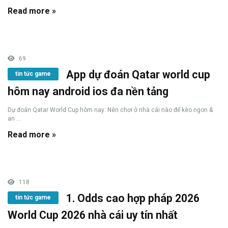
Read more »
69
App dự đoán Qatar world cup
tin tức game
hôm nay android ios đa nền tảng
Dự đoán Qatar World Cup hôm nay: Nên chơi ở nhà cái nào để kèo ngon &
an ...
Read more »
118
1. Odds cao hợp pháp 2026
tin tức game
World Cup 2026 nhà cái uy tín nhất