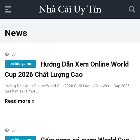
News
87
Hướng Dẫn Xem Online World
tin tức game
Cup 2026 Chất Lượng Cao
Hướng Dẫn Xem Online World Cup 2026 Chất Lượng Cao World Cup 2026
hứa hẹn sẽ là một ...
Read more »
87
tin tức game