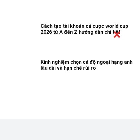
Cách tạo tài khoản cá cược world cup
2026 từ A đến Z hướng dẫn chi tiết
Kinh nghiệm chọn cá độ ngoại hạng anh
lâu dài và hạn chế rủi ro