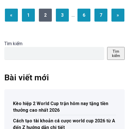
«
1
2
3
…
6
7
»
Tìm kiếm
Tìm
kiếm
Bài viết mới
Kèo hiệp 2 World Cup trận hôm nay tặng tiền
thưởng cao nhất 2026
Cách tạo tài khoản cá cược world cup 2026 từ A
đến Z hướng dẫn chi tiết