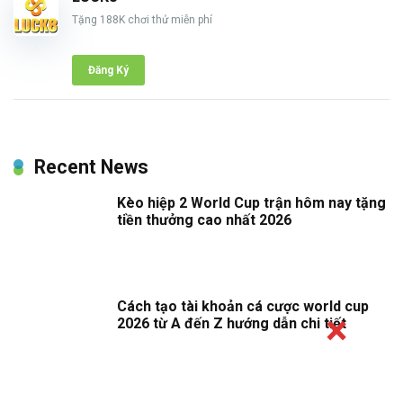
Tặng 188K chơi thử miễn phí
Đăng Ký
Recent News
Kèo hiệp 2 World Cup trận hôm nay tặng
tiền thưởng cao nhất 2026
Cách tạo tài khoản cá cược world cup
2026 từ A đến Z hướng dẫn chi tiết