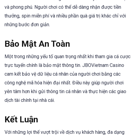
và phong phú. Người chơi có thể dễ dàng nhận được tiền
thưởng, spin miễn phí và nhiều phần quà giá trị khác chỉ với
những bước đơn giản.
Bảo Mật An Toàn
Một trong những yếu tố quan trọng nhất khi tham gia cá cược
trực tuyến chính là bảo mật thông tin. JBOVietnam Casino
cam kết bảo vệ dữ liệu cá nhân của người chơi bằng các
công nghệ mã hóa hiện đại nhất. Điều này giúp người chơi
yên tâm hơn khi gửi thông tin cá nhân và thực hiện các giao
dịch tài chính tại nhà cái.
Kết Luận
Với những lợi thế vượt trội về dịch vụ khách hàng, đa dạng