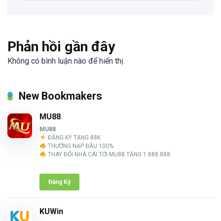
Phản hồi gần đây
Không có bình luận nào để hiển thị.
New Bookmakers
MU88
MU88
ĐĂNG KÝ TẶNG 88K
THƯỞNG NẠP ĐẦU 100%
THAY ĐỔI NHÀ CÁI TỚI MU88 TẶNG 1.888.888
Đăng Ký
KUWin