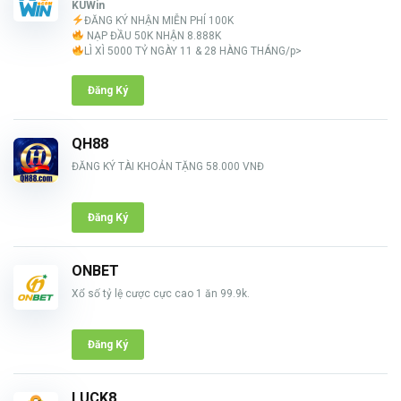
KUWin
ĐĂNG KÝ NHẬN MIỄN PHÍ 100K
NẠP ĐẦU 50K NHẬN 8.888K
LÌ XÌ 5000 TỶ NGÀY 11 & 28 HÀNG THÁNG/p>
Đăng Ký
QH88
ĐĂNG KÝ TÀI KHOẢN TẶNG 58.000 VNĐ
Đăng Ký
ONBET
Xổ số tỷ lệ cược cực cao 1 ăn 99.9k.
Đăng Ký
LUCK8