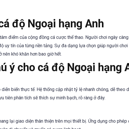
cá độ Ngoại hạng Anh
 tâm điểm của cộng đồng cá cược thể thao. Người chơi ngày càng
c độ uy tín của từng nền tảng. Sự đa dạng lựa chọn giúp người chơi
ở nên khó khăn hơn bao giờ hết.
ú ý cho cá độ Ngoại hạng 
diễn biến thực tế. Hệ thống cập nhật tỷ lệ nhanh chóng, dễ theo d
u tiên phân tích sẽ thích sự minh bạch, rõ ràng ở đây.
ng lại giao diện thân thiện trên mọi thiết bị. Ứng dụng cho phép