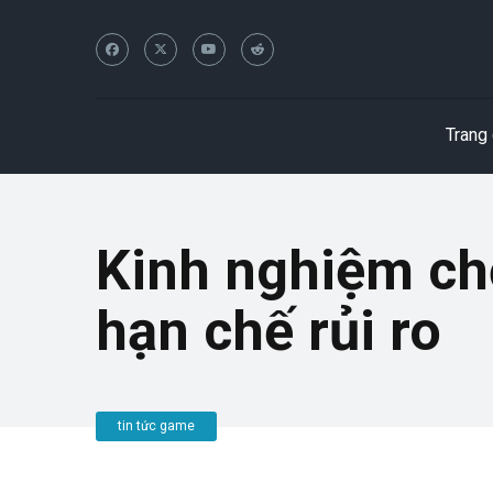
Trang
Kinh nghiệm ch
hạn chế rủi ro
tin tức game