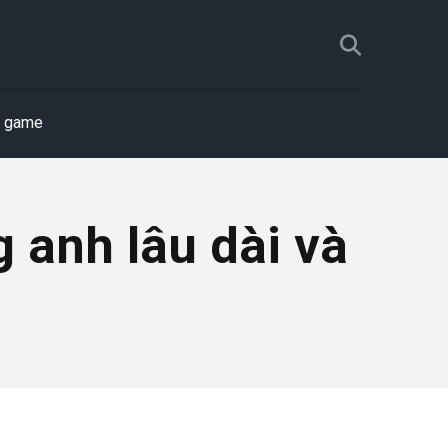
c game
 anh lâu dài và