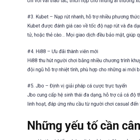
chỉ với vài thao tác, thích hợp cho những ai thường 
#3. Kubet – Nạp rút nhanh, hỗ trợ nhiều phương thức
Kubet được đánh giá cao về tốc độ nạp rút và đa dạ
tử, hoặc thẻ cào… Mọi giao dịch đều bảo mật, giúp qu
#4. Hi88 – Ưu đãi thành viên mới
Hi88 thu hút người chơi bằng nhiều chương trình khu
đội ngũ hỗ trợ nhiệt tình, phù hợp cho những ai mới
#5. Jbo – Định vị giải pháp cá cược trực tuyến
Jbo cung cấp hệ sinh thái đa dạng, hỗ trợ cả cá độ 
linh hoạt, đáp ứng nhu cầu từ người chơi casual đến 
Những yếu tố cần cân