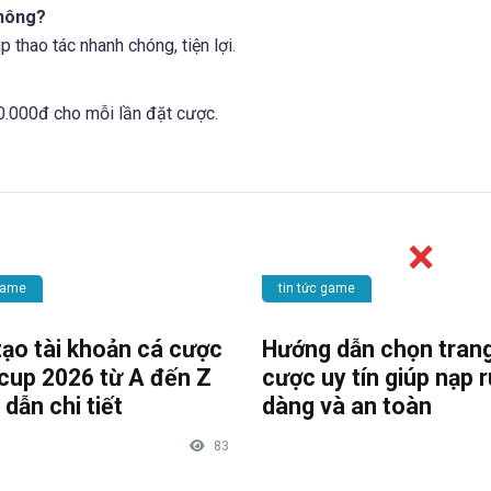
không?
thao tác nhanh chóng, tiện lợi.
10.000đ cho mỗi lần đặt cược.
 game
tin tức game
ạo tài khoản cá cược
Hướng dẫn chọn tran
cup 2026 từ A đến Z
cược uy tín giúp nạp r
dẫn chi tiết
dàng và an toàn
83