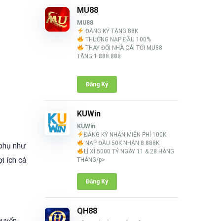
MU88
MU88
ĐĂNG KÝ TẶNG 88K
THƯỞNG NẠP ĐẦU 100%
THAY ĐỔI NHÀ CÁI TỚI MU88
TẶNG 1.888.888
Đăng Ký
KUWin
KUWin
ĐĂNG KÝ NHẬN MIỄN PHÍ 100K
NẠP ĐẦU 50K NHẬN 8.888K
 phụ như
LÌ XÌ 5000 TỶ NGÀY 11 & 28 HÀNG
i ích cá
THÁNG/p>
Đăng Ký
QH88
huyển