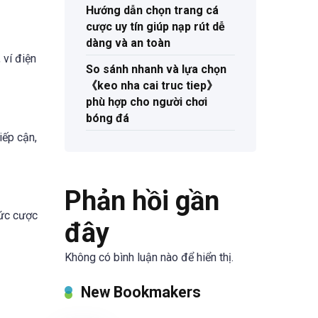
Hướng dẫn chọn trang cá
cược uy tín giúp nạp rút dễ
dàng và an toàn
 ví điện
So sánh nhanh và lựa chọn
《keo nha cai truc tiep》
phù hợp cho người chơi
bóng đá
iếp cận,
Phản hồi gần
mức cược
đây
Không có bình luận nào để hiển thị.
New Bookmakers