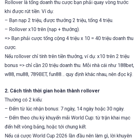
Rollover là tổng doanh thu cược bạn phải quay vòng trước
khi được rút tiền. Ví dụ:
– Bạn nạp 2 triệu, được thưởng 2 triệu, tổng 4 triệu.
– Rollover x10 trên (nạp + thưởng).
=> Bạn phải cược tổng cộng 4 triệu x 10 = 40 triệu doanh thu
cược.
Nếu rollover chỉ tính trên tiền thưởng, ví dụ: x10 trên 2 triệu
bonus => chỉ cần 20 triệu doanh thu. Mỗi nhà cái như 188bet,
w88, mu88, 789BET, fun88… quy định khác nhau, nên đọc kỹ.
2. Cách tính thời gian hoàn thành rollover
Thường có 2 kiểu:
– Đếm từ lúc nhận bonus: 7 ngày, 14 ngày hoặc 30 ngày.
– Đếm theo chu kỳ khuyến mãi World Cup: từ trận khai mạc
đến hết vòng bảng, hoặc tới chung kết.
Nếu cá cược World Cup 2026 lần đầu nên làm gì, lời khuyên