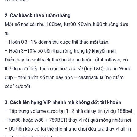
2. Cashback theo tuần/tháng
Một số nhà cái như 188bet, fun88, 98win, hi88 thường đưa
ra:
– Hoàn 0.3–1% doanh thu cược thể thao mỗi tuần.
– Hoàn 3–10% số tiền thua ròng trong kỳ khuyến mãi.
Điểm hay là cashback thường không hoặc rất ít rollover, có
thể dùng để tiếp tục cược hoặc rút về (tùy T&C). Trong World
Cup – thời điểm số trận dày đặc – cashback là “bộ giảm
xóc” cực tốt.
3. Cách lên hạng VIP nhanh mà không đốt tài khoản
– Tập trung volume cược tại 1–2 nhà cái uy tín (ví dụ 188bet
+ fun88, hoặc w88 + 789BET) thay vì rải quá mỏng nhiều nơi.
– Ưu tiên kèo có lợi thế nhỏ nhưng chơi đều tay, thay vì all-in