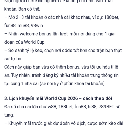
Một người chơi kinh nghiệm sẽ không chỉ bám vào 1 tài
khoản. Bạn có thể:
– Mở 2–3 tài khoản ở các nhà cái khác nhau, ví dụ: 188bet,
fun88, mu88, 98win.
– Nhận welcome bonus lần lượt, mỗi nơi dùng cho 1 giai
đoạn của World Cup.
– So sánh tỷ lệ kèo, chọn nơi odds tốt hơn cho trận bạn thật
sự tự tin.
Cách này giúp bạn vừa có thêm bonus, vừa tối ưu hóa tỉ lệ
ăn. Tuy nhiên, tránh đăng ký nhiều tài khoản trùng thông tin
tại cùng 1 nhà cái (sẽ nói kỹ ở phần khóa tài khoản).
3. Lịch khuyến mãi World Cup 2026 – cách theo dõi
Đa số nhà cái lớn như w88, 188bet, fun88, hi88, 789BET sẽ
tung:
– Khuyến mãi trước giải: dự đoán vô địch, cược sớm kèo dài