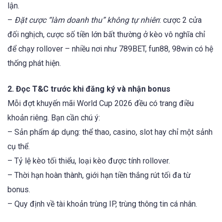
lận.
–
Đặt cược “làm doanh thu” không tự nhiên
: cược 2 cửa
đối nghịch, cược số tiền lớn bất thường ở kèo vô nghĩa chỉ
để chạy rollover – nhiều nơi như 789BET, fun88, 98win có hệ
thống phát hiện.
2. Đọc T&C trước khi đăng ký và nhận bonus
Mỗi đợt khuyến mãi World Cup 2026 đều có trang điều
khoản riêng. Bạn cần chú ý:
– Sản phẩm áp dụng: thể thao, casino, slot hay chỉ một sảnh
cụ thể.
– Tỷ lệ kèo tối thiểu, loại kèo được tính rollover.
– Thời hạn hoàn thành, giới hạn tiền thắng rút tối đa từ
bonus.
– Quy định về tài khoản trùng IP, trùng thông tin cá nhân.