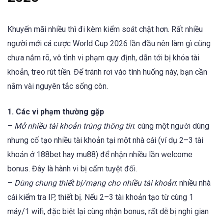
Khuyến mãi nhiều thì đi kèm kiểm soát chặt hơn. Rất nhiều
người mới cá cược World Cup 2026 lần đầu nên làm gì cũng
chưa nắm rõ, vô tình vi phạm quy định, dẫn tới bị khóa tài
khoản, treo rút tiền. Để tránh rơi vào tình huống này, bạn cần
nắm vài nguyên tắc sống còn.
1. Các vi phạm thường gặp
–
Mở nhiều tài khoản trùng thông tin
: cùng một người dùng
nhưng cố tạo nhiều tài khoản tại một nhà cái (ví dụ 2–3 tài
khoản ở 188bet hay mu88) để nhận nhiều lần welcome
bonus. Đây là hành vi bị cấm tuyệt đối.
–
Dùng chung thiết bị/mạng cho nhiều tài khoản
: nhiều nhà
cái kiểm tra IP, thiết bị. Nếu 2–3 tài khoản tạo từ cùng 1
máy/1 wifi, đặc biệt lại cùng nhận bonus, rất dễ bị nghi gian