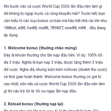
Khi bước vào cá cược World Cup 2026 lần đầu nên làm gì
để không bị ngợp trước cả rừng khuyến mãi? Trước hết, bạn
cần hiểu rõ các loại bonus cơ bản mà hầu hết nhà cái lớn như
188bet, w88, fun88, mu88, 789BET, new88, m88… đều đang
áp dụng.
1. Welcome bonus (thưởng chào mừng)
Đây là khoản thưởng cho lần nạp đầu tiên. Ví dụ: 100% tối
đa 3 triệu. Nghĩa là bạn nạp 3 triệu, được tặng thêm 3 triệu
để cược. Nghe đã, nhưng luôn kèm rollover (doanh thu cược)
và thời gian hoàn thành. Welcome bonus thường có giá trị
cao nhất, nên nếu cá cược World Cup 2026 lần đầu nên làm
gì thì câu trả lời là: tối ưu ngay lần nạp đầu.
2. Reload bonus (thưởng nạp lại)