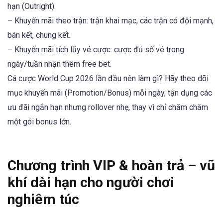
hạn (Outright).
– Khuyến mãi theo trận: trận khai mạc, các trận có đội mạnh,
bán kết, chung kết.
– Khuyến mãi tích lũy vé cược: cược đủ số vé trong
ngày/tuần nhận thêm free bet.
Cá cược World Cup 2026 lần đầu nên làm gì? Hãy theo dõi
mục khuyến mãi (Promotion/Bonus) mỗi ngày, tận dụng các
ưu đãi ngắn hạn nhưng rollover nhẹ, thay vì chỉ chăm chăm
một gói bonus lớn.
Chương trình VIP & hoàn trả – vũ
khí dài hạn cho người chơi
nghiêm túc