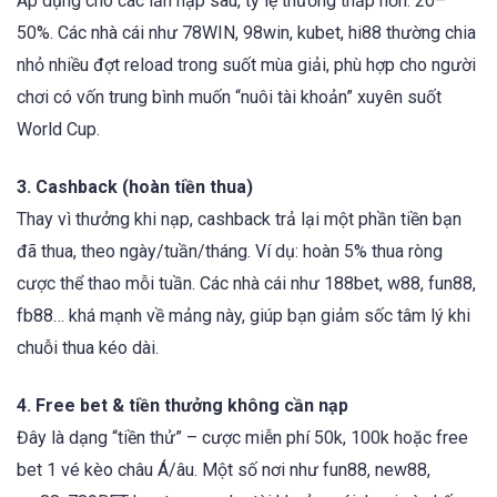
Áp dụng cho các lần nạp sau, tỷ lệ thường thấp hơn: 20–
50%. Các nhà cái như 78WIN, 98win, kubet, hi88 thường chia
nhỏ nhiều đợt reload trong suốt mùa giải, phù hợp cho người
chơi có vốn trung bình muốn “nuôi tài khoản” xuyên suốt
World Cup.
3. Cashback (hoàn tiền thua)
Thay vì thưởng khi nạp, cashback trả lại một phần tiền bạn
đã thua, theo ngày/tuần/tháng. Ví dụ: hoàn 5% thua ròng
cược thể thao mỗi tuần. Các nhà cái như 188bet, w88, fun88,
fb88… khá mạnh về mảng này, giúp bạn giảm sốc tâm lý khi
chuỗi thua kéo dài.
4. Free bet & tiền thưởng không cần nạp
Đây là dạng “tiền thử” – cược miễn phí 50k, 100k hoặc free
bet 1 vé kèo châu Á/âu. Một số nơi như fun88, new88,