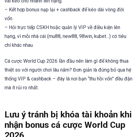
vài kèo cho nhanh lên hạng.
– Kết hợp bonus nạp lại + cashback để kéo dài vòng đời
vốn.
– Hỏi trực tiếp CSKH hoặc quản lý VIP về điều kiện lên
hạng, vì mỗi nhà cái (mu88, new88, 98win, kubet…) có tiêu
chí khác nhau.
Cá cược World Cup 2026 lần đầu nên làm gì để không thua
thiệt so với người chơi lâu năm? Đơn giản là đừng bỏ qua hệ
thống VIP & cashback – đây là nơi bạn “thu hồi vốn” đều đặn
mà ít rủi ro nhất.
Lưu ý tránh bị khóa tài khoản khi
nhận bonus cá cược World Cup
2026