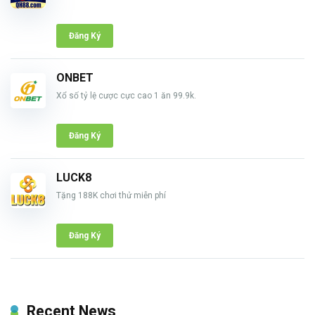
Đăng Ký
ONBET
Xổ số tỷ lệ cược cực cao 1 ăn 99.9k.
Đăng Ký
LUCK8
Tặng 188K chơi thử miễn phí
Đăng Ký
Recent News