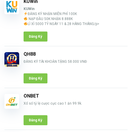
KUWin
KUWin
ĐĂNG KÝ NHẬN MIỄN PHÍ 100K
NẠP ĐẦU 50K NHẬN 8.888K
LÌ XÌ 5000 TỶ NGÀY 11 & 28 HÀNG THÁNG/p>
Đăng Ký
QH88
ĐĂNG KÝ TÀI KHOẢN TẶNG 58.000 VNĐ
Đăng Ký
ONBET
Xổ số tỷ lệ cược cực cao 1 ăn 99.9k.
Đăng Ký