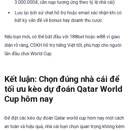
3.000.000đ, cần nạp tương ứng theo tỷ lệ nhà cái).
Lưu lại lịch sử chat hỗ trợ hoặc email xác nhận khi có
bất kỳ vấn đề về bonus hay doanh thu cược.
Nếu bạn mới, có thể bắt đầu với 188bet hoặc w88 vì giao
diện rõ ràng, CSKH hỗ trợ tiếng Việt tốt, phù hợp cho người
lần đầu chơi World Cup.
Kết luận: Chọn đúng nhà cái để
tối ưu kèo dự đoán Qatar World
Cup hôm nay
Để đặt các kèo dự đoán Qatar world cup hôm nay một cách
an toàn và hiệu quả, nhà cái bạn chọn quan trọng không kém