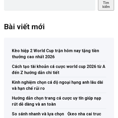
Tìm
kiếm
Bài viết mới
Kèo hiệp 2 World Cup trận hôm nay tặng tiền
thưởng cao nhất 2026
Cách tạo tài khoản cá cược world cup 2026 từ A
đến Z hướng dẫn chi tiết
Kinh nghiệm chọn cá độ ngoại hạng anh lâu dài
và hạn chế rủi ro
Hướng dẫn chọn trang cá cược uy tín giúp nạp
rút dễ dàng và an toàn
So sánh nhanh và lựa chọn 《keo nha cai truc