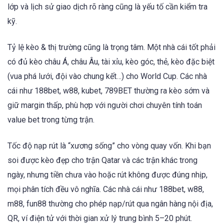
lớp và lịch sử giao dịch rõ ràng cũng là yếu tố cần kiểm tra
kỹ.
Tỷ lệ kèo & thị trường cũng là trọng tâm. Một nhà cái tốt phải
có đủ kèo châu Á, châu Âu, tài xỉu, kèo góc, thẻ, kèo đặc biệt
(vua phá lưới, đội vào chung kết…) cho World Cup. Các nhà
cái như 188bet, w88, kubet, 789BET thường ra kèo sớm và
giữ margin thấp, phù hợp với người chơi chuyên tính toán
value bet trong từng trận.
Tốc độ nạp rút là “xương sống” cho vòng quay vốn. Khi bạn
soi được kèo đẹp cho trận Qatar và các trận khác trong
ngày, nhưng tiền chưa vào hoặc rút không được đúng nhịp,
mọi phân tích đều vô nghĩa. Các nhà cái như 188bet, w88,
m88, fun88 thường cho phép nạp/rút qua ngân hàng nội địa,
QR, ví điện tử với thời gian xử lý trung bình 5–20 phút.