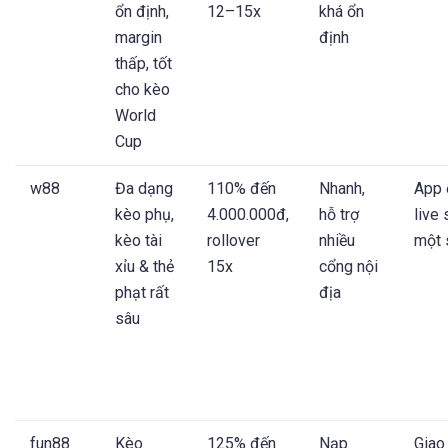
ổn định,
12–15x
khá ổn
margin
định
thấp, tốt
cho kèo
World
Cup
w88
Đa dạng
110% đến
Nhanh,
App 
kèo phụ,
4.000.000đ,
hỗ trợ
live
kèo tài
rollover
nhiều
một 
xỉu & thẻ
15x
cổng nội
phạt rất
địa
sâu
fun88
Kèo
125% đến
Nạp
Giao