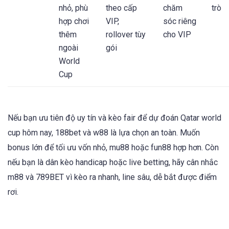
nhỏ, phù
theo cấp
chăm
trò
hợp chơi
VIP,
sóc riêng
thêm
rollover tùy
cho VIP
ngoài
gói
World
Cup
Nếu bạn ưu tiên độ uy tín và kèo fair để dự đoán Qatar world
cup hôm nay, 188bet và w88 là lựa chọn an toàn. Muốn
bonus lớn để tối ưu vốn nhỏ, mu88 hoặc fun88 hợp hơn. Còn
nếu bạn là dân kèo handicap hoặc live betting, hãy cân nhắc
m88 và 789BET vì kèo ra nhanh, line sâu, dễ bắt được điểm
rơi.