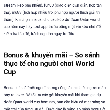
stream, kèo phụ nhiều), fun88 (giao diện đơn giản, hợp tân
thủ), mu88 (tích hợp nhiều trò, phù hợp người thích giải trí
thêm). Khi chọn nhà cái cho các kèo dự đoán Qatar world
cup hôm nay, hãy test app trước bằng một vài kèo nhỏ để
kiểm tra tốc độ, tránh nạp lớn ngay từ đầu.
Bonus & khuyến mãi – So sánh
thực tế cho người chơi World
Cup
Bonus luôn là “mồi ngon” nhưng cũng là nơi nhiều người mắc
bẫy rollover. Để tối ưu các gói khuyến mãi khi tham gia dự
đoán Qatar world cup hôm nay, bạn cần hiểu cả mặt sáng và
mặt trái của từng ưu đãi. Dưới đây là bảng so sánh bonus ở