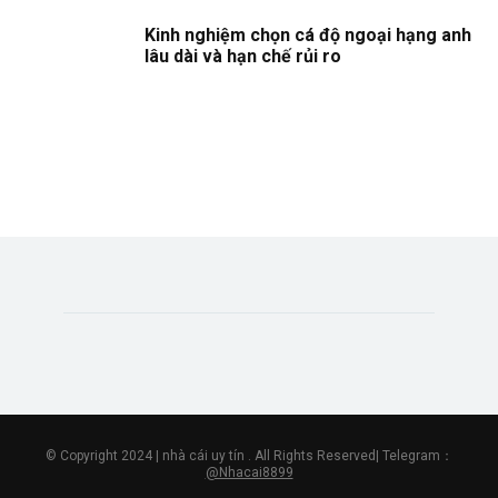
Kinh nghiệm chọn cá độ ngoại hạng anh
lâu dài và hạn chế rủi ro
© Copyright 2024 | nhà cái uy tín . All Rights Reserved| Telegram：
@Nhacai8899