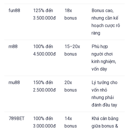
fun88
125% đến
18x
Bonus cao,
3.500.000đ
bonus
nhưng cần kế
hoạch cược rõ
ràng
m88
100% đến
15–20x
Phù hợp
4.500.000đ
bonus
người chơi
kinh nghiệm,
vốn dày
mu88
150% đến
20x
Lý tưởng cho
2.500.000đ
bonus
vốn nhỏ
nhưng phải
đánh đều tay
789BET
100% đến
14x
Khá cân bằng
3.000.000đ
bonus
giữa bonus &