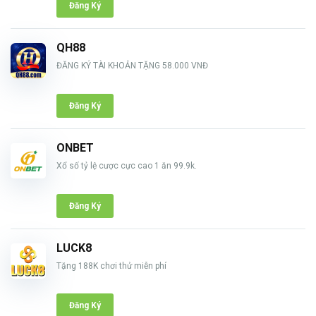
Đăng Ký
QH88
ĐĂNG KÝ TÀI KHOẢN TẶNG 58.000 VNĐ
Đăng Ký
ONBET
Xổ số tỷ lệ cược cực cao 1 ăn 99.9k.
Đăng Ký
LUCK8
Tặng 188K chơi thử miễn phí
Đăng Ký