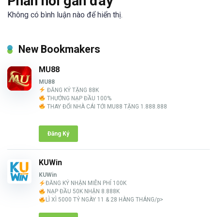
Phản hồi gần đây
Không có bình luận nào để hiển thị.
New Bookmakers
MU88
MU88
ĐĂNG KÝ TẶNG 88K
THƯỞNG NẠP ĐẦU 100%
THAY ĐỔI NHÀ CÁI TỚI MU88 TẶNG 1.888.888
Đăng Ký
KUWin
KUWin
ĐĂNG KÝ NHẬN MIỄN PHÍ 100K
NẠP ĐẦU 50K NHẬN 8.888K
LÌ XÌ 5000 TỶ NGÀY 11 & 28 HÀNG THÁNG/p>