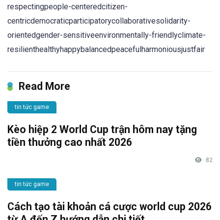
respectingpeople-centeredcitizen-
centricdemocraticparticipatorycollaborativesolidarity-
orientedgender-sensitiveenvironmentally-friendlyclimate-
resilienthealthyhappybalancedpeacefulharmoniousjustfair
Read More
tin tức game
Kèo hiệp 2 World Cup trận hôm nay tặng
tiền thưởng cao nhất 2026
82
tin tức game
Cách tạo tài khoản cá cược world cup 2026
từ A đến Z hướng dẫn chi tiết