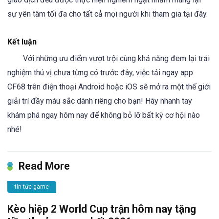
sự yên tâm tối đa cho tất cả mọi người khi tham gia tại đây.
Kết luận
Với những ưu điểm vượt trội cùng khả năng đem lại trải
nghiệm thú vị chưa từng có trước đây, việc tải ngay app
CF68 trên điện thoại Android hoặc iOS sẽ mở ra một thế giới
giải trí đầy màu sắc dành riêng cho bạn! Hãy nhanh tay
khám phá ngay hôm nay để không bỏ lỡ bất kỳ cơ hội nào
nhé!
Read More
tin tức game
Kèo hiệp 2 World Cup trận hôm nay tặng