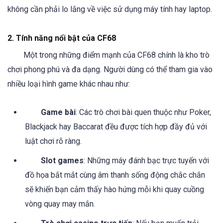
không cần phải lo lắng về việc sử dụng máy tính hay laptop.
2. Tính năng nổi bật của CF68
Một trong những điểm mạnh của CF68 chính là kho trò
chơi phong phú và đa dạng. Người dùng có thể tham gia vào
nhiều loại hình game khác nhau như:
Game bài
: Các trò chơi bài quen thuộc như Poker,
Blackjack hay Baccarat đều được tích hợp đầy đủ với
luật chơi rõ ràng.
Slot games
: Những máy đánh bạc trực tuyến với
đồ họa bắt mắt cùng âm thanh sống động chắc chắn
sẽ khiến bạn cảm thấy hào hứng mỗi khi quay cuồng
vòng quay may mắn.