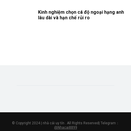
Kinh nghiệm chọn cá độ ngoại hạng anh
lâu dài và hạn chế rủi ro
© Copyright 2024 | nhà cái uy tín . All Rights Reserved| Telegram：
@Nhacai8899