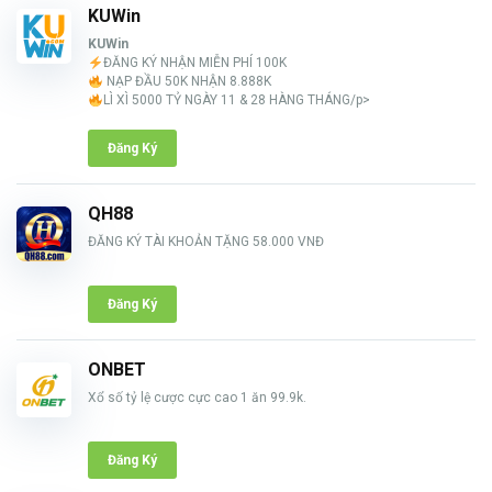
KUWin
KUWin
ĐĂNG KÝ NHẬN MIỄN PHÍ 100K
NẠP ĐẦU 50K NHẬN 8.888K
LÌ XÌ 5000 TỶ NGÀY 11 & 28 HÀNG THÁNG/p>
Đăng Ký
QH88
ĐĂNG KÝ TÀI KHOẢN TẶNG 58.000 VNĐ
Đăng Ký
ONBET
Xổ số tỷ lệ cược cực cao 1 ăn 99.9k.
Đăng Ký