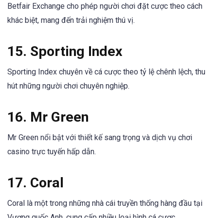
Betfair Exchange cho phép người chơi đặt cược theo cách
khác biệt, mang đến trải nghiệm thú vị.
15. Sporting Index
Sporting Index chuyên về cá cược theo tỷ lệ chênh lệch, thu
hút những người chơi chuyên nghiệp.
16. Mr Green
Mr Green nổi bật với thiết kế sang trọng và dịch vụ chơi
casino trực tuyến hấp dẫn.
17. Coral
Coral là một trong những nhà cái truyền thống hàng đầu tại
Vương quốc Anh, cung cấp nhiều loại hình cá cược.