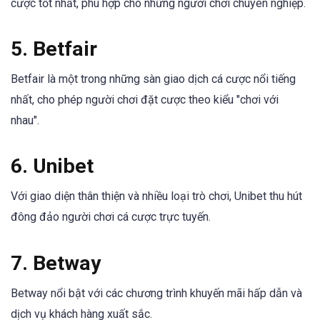
cược tốt nhất, phù hợp cho những người chơi chuyên nghiệp.
5. Betfair
Betfair là một trong những sàn giao dịch cá cược nổi tiếng
nhất, cho phép người chơi đặt cược theo kiểu "chơi với
nhau".
6. Unibet
Với giao diện thân thiện và nhiều loại trò chơi, Unibet thu hút
đông đảo người chơi cá cược trực tuyến.
7. Betway
Betway nổi bật với các chương trình khuyến mãi hấp dẫn và
dịch vụ khách hàng xuất sắc.