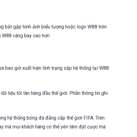
àng bắt gặp hình ảnh biểu tượng hoặc logo W88 trên
ng W88 càng bay cao hơn
 bao giờ xuất hiện tình trạng sập hệ thống tại W88.
ữ liệu tối tân hàng đầu thế giới. Phần thông tin ghi
rong hệ thống bóng đá đẳng cấp thế giới FIFA. Trên
 này mà mọi khách hàng có thể yên tâm đặt cược mà