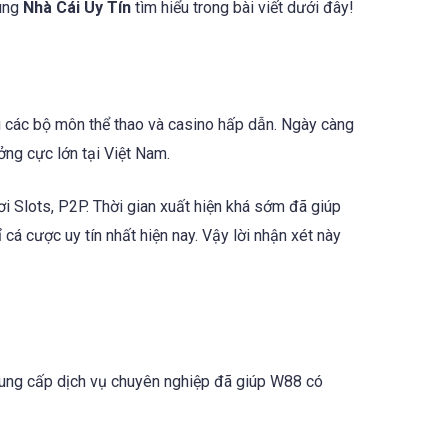
cùng
Nhà Cái Uy Tín
tìm hiểu trong bài viết dưới đây!
với các bộ môn thể thao và casino hấp dẫn. Ngày càng
ởng cực lớn tại Việt Nam.
i Slots, P2P. Thời gian xuất hiện khá sớm đã giúp
cá cược uy tín nhất hiện nay. Vậy lời nhận xét này
 cung cấp dịch vụ chuyên nghiệp đã giúp W88 có