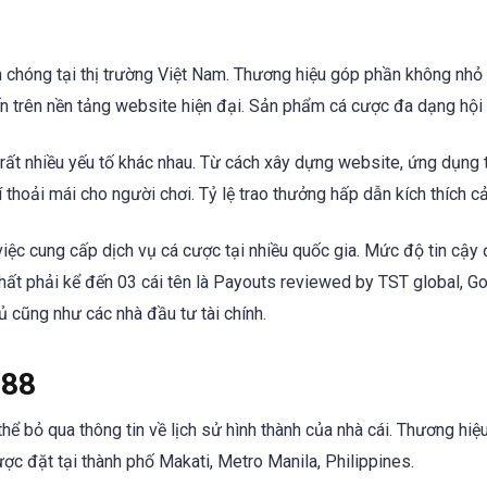
chóng tại thị trường Việt Nam. Thương hiệu góp phần không nhỏ tro
ến trên nền tảng website hiện đại. Sản phẩm cá cược đa dạng hội
t nhiều yếu tố khác nhau. Từ cách xây dựng website, ứng dụng tr
rí thoải mái cho người chơi. Tỷ lệ trao thưởng hấp dẫn kích thíc
ệc cung cấp dịch vụ cá cược tại nhiều quốc gia. Mức độ tin cậy đ
 nhất phải kể đến 03 cái tên là Payouts reviewed by TST global, 
ủ cũng như các nhà đầu tư tài chính.
W88
 thể bỏ qua thông tin về lịch sử hình thành của nhà cái. Thương 
đặt tại thành phố Makati, Metro Manila, Philippines.