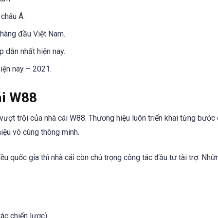
 châu Á.
 hàng đầu Việt Nam.
 dẫn nhất hiện nay.
iện nay – 2021.
ái W88
 vượt trội của nhà cái W88. Thương hiệu luôn triển khai từng bướ
hiệu vô cùng thông minh.
 quốc gia thì nhà cái còn chú trọng công tác đầu tư tài trợ. Những
)
ác chiến lược)