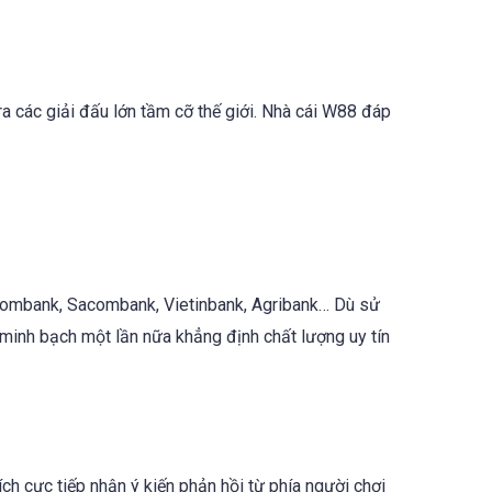
 ra các giải đấu lớn tầm cỡ thế giới. Nhà cái W88 đáp
hcombank, Sacombank, Vietinbank, Agribank… Dù sử
g, minh bạch một lần nữa khẳng định chất lượng uy tín
ích cực tiếp nhận ý kiến phản hồi từ phía người chơi