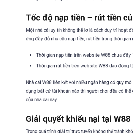
Tốc độ nạp tiền – rút tiền c
Một nhà cái uy tín không thể lơ là cách duy trì hoạt 
ứng đầy đủ nhu cầu nạp tiền, rút tiền trong thời gian
Thời gian nạp tiền trên website W88 chưa đầy 1
Thời gian rút tiền trên website W88 dao động t
Nhà cái W88 liên kết với nhiều ngân hàng có quy mô
dụng bất cứ tài khoản nào thì người chơi đều có thể g
của nhà cái này.
Giải quyết khiếu nại tại W88
Trong quá trình giải trí trực tuyến không thể tránh 