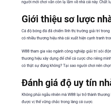
người mới chơi vẫn còn lạ lẫm về nhà cái này. Chất
Giới thiệu sơ lược nh
Cá độ bóng đá đã chiếm lĩnh thị trường giải trí tron
có nhiều thương hiệu nhà cái xuất hiện cạnh tranh t
W88 tham gia vào ngành công nghiệp giải trí sôi độn
thương hiệu xây dựng đế chế cá cược cho riêng mình. 
có thật sự đúng không? Tại sao người chơi nên chọn
Đánh giá độ uy tín n
Không phải ngẫu nhiên mà W88 lại trở thành thương 
được vị thế vững chắc trong làng cá cược.