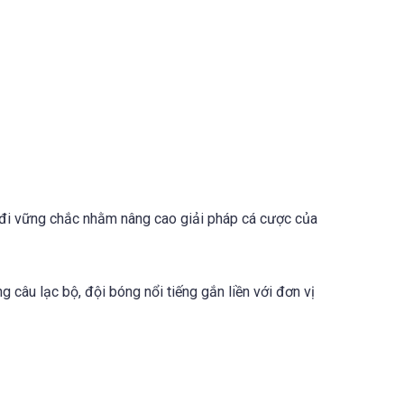
c đi vững chắc nhằm nâng cao giải pháp cá cược của
 câu lạc bộ, đội bóng nổi tiếng gắn liền với đơn vị