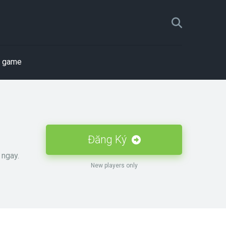
c game
Đăng Ký
 ngay.
New players only