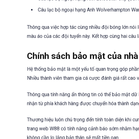
Câu lạc bộ ngoại hạng Anh Wolverhampton Wa
Thông qua việc hợp tác cùng nhiều đội bóng lớn nói 
màu áo của các đội tuyển này. Kết hợp cùng hai câu
Chính sách bảo mật của nhà
Hệ thống bảo mật là một yếu tố quan trọng góp phần
Nhiều thành viên tham gia cá cược đánh giá rất cao v
Thông qua tính năng ẩn thông tin có thể bảo mật dữ l
nhận từ phía khách hàng được chuyển hóa thành dạ
Thương hiệu luôn chú trọng đến tính toàn diện khi cu
trang web W88 có tính năng cảnh báo sớm nhằm hạn c
không cần lo lắng bản thân sẽ mất tiền oan.