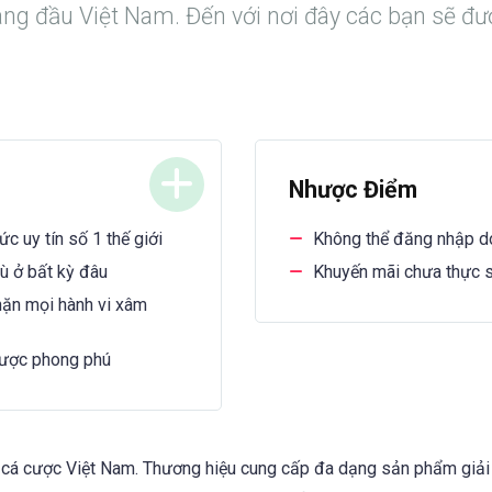
hàng đầu Việt Nam. Đến với nơi đây các bạn sẽ đư
Nhược Điểm
 uy tín số 1 thế giới
Không thể đăng nhập d
ù ở bất kỳ đâu
Khuyến mãi chưa thực s
hặn mọi hành vi xâm
 cược phong phú
 cá cược Việt Nam. Thương hiệu cung cấp đa dạng sản phẩm giải t