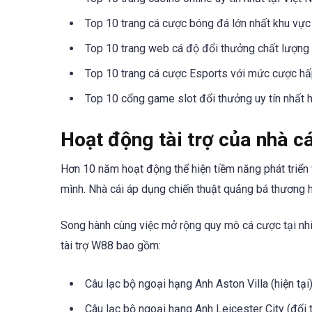
Top 10 trang cá cược bóng đá lớn nhất khu vực
Top 10 trang web cá độ đổi thưởng chất lượng
Top 10 trang cá cược Esports với mức cược hấp
Top 10 cổng game slot đổi thưởng uy tín nhất h
Hoạt động tài trợ của nhà c
Hơn 10 năm hoạt động thể hiện tiềm năng phát triển
mình. Nhà cái áp dụng chiến thuật quảng bá thương 
Song hành cùng việc mở rộng quy mô cá cược tại nhiều
tài trợ W88 bao gồm:
Câu lạc bộ ngoại hạng Anh Aston Villa (hiện tại
Câu lạc bộ ngoại hạng Anh Leicester City (đối t