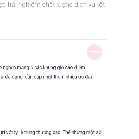
ợc trải nghiệm chất lượng dịch vụ tốt
o nghẽn mạng ở các khung giờ cao điểm
ự đa dạng, cần cập nhật thêm nhiều ưu đãi
rí với tỷ lệ trúng thưởng cao. Thế nhưng một số